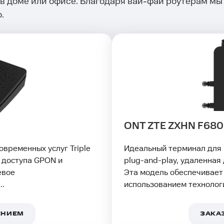
 в доме или офисе. Благодаря вай-фай роутерам мы
.
ONT ZTE ZXHN F680
временных услуг Triple
Идеальный терминал для
 доступа GPON и
plug-and-play, удаленная
евое
Эта модель обеспечивает
..
использованием технологи
ЕНИЕМ
ЗАКА