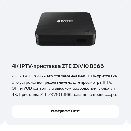
4K IPTV‑приставка ZTE ZXV10 B866
ZTE ZXV10 B866 - это современная 4K IPTV-приставка.
Это устройство предназначено для просмотра IPTV,
OTT и VOD контента в высоком разрешении, включая
4K. Приставка ZTE ZXV10 B866 оснащена процессором
ARM Cortex A53 Quad-Core, что обеспечивает высокую
скорость обработки данных и плавность изображения.
ПОДРОБНЕЕ
Она поддерживает кодеки H.265 и VP9.